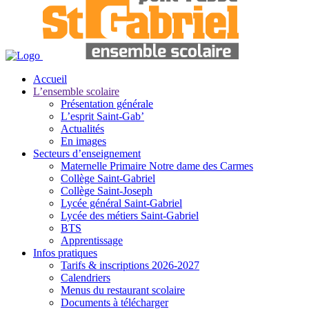
Accueil
L’ensemble scolaire
Présentation générale
L’esprit Saint-Gab’
Actualités
En images
Secteurs d’enseignement
Maternelle Primaire Notre dame des Carmes
Collège Saint-Gabriel
Collège Saint-Joseph
Lycée général Saint-Gabriel
Lycée des métiers Saint-Gabriel
BTS
Apprentissage
Infos pratiques
Tarifs & inscriptions 2026-2027
Calendriers
Menus du restaurant scolaire
Documents à télécharger