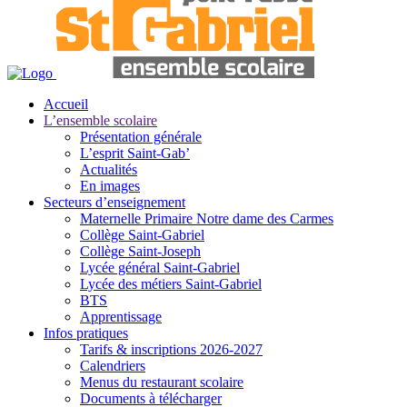
Accueil
L’ensemble scolaire
Présentation générale
L’esprit Saint-Gab’
Actualités
En images
Secteurs d’enseignement
Maternelle Primaire Notre dame des Carmes
Collège Saint-Gabriel
Collège Saint-Joseph
Lycée général Saint-Gabriel
Lycée des métiers Saint-Gabriel
BTS
Apprentissage
Infos pratiques
Tarifs & inscriptions 2026-2027
Calendriers
Menus du restaurant scolaire
Documents à télécharger