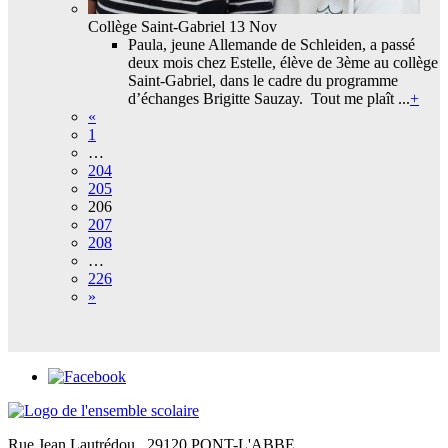
Collège Saint-Gabriel
13 Nov
Paula, jeune Allemande de Schleiden, a passé
deux mois chez Estelle, élève de 3ème au collège
Saint-Gabriel, dans le cadre du programme
d’échanges Brigitte Sauzay. Tout me plaît ...
+
«
1
…
204
205
206
207
208
…
226
»
Rue Jean Lautrédou
29120 PONT-L'ABBE